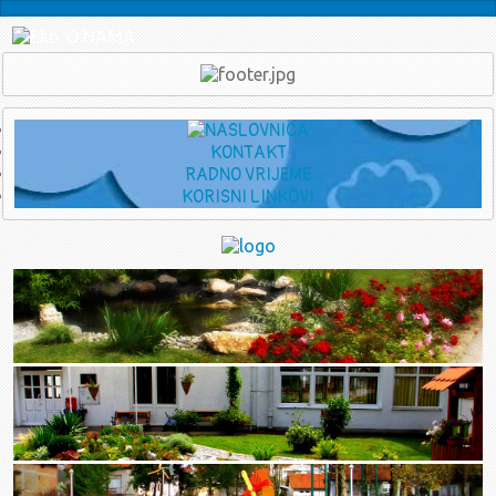
O NAMA
Ukratko o Vrtiću
Djelatnici
Eko škola - Eko vrtić
PRAVNI KUTAK
Transparentnost
Savjetovanje s javnošću
Planovi financiranja
KONTAKT
RADNO VRIJEME
Upravno vijeće
KORISNI LINKOVI
Sjednice u 2026.
srpanj - rujan
Poziv za 12. sjednicu UV-a (16.7.2026.)
travanj - lipanj
Zapisnik sa 11. sjednice UV-a (1.6.2026.)
Poziv za 11. sjednicu UV-a (1.6.2026.)
Zapisnik sa 10. sjednice UV-a (12.5.2026.)
Poziv za 10. sjednicu UV-a (12.05.2026.)
Zaključci sa 9. sjednice UV-a (14.04.2026.)
Poziv za 9. sjednicu UV-a (14.04.2026.)
siječanj - ožujak