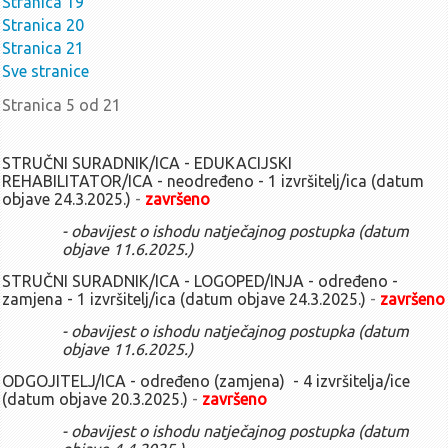
Stranica 19
Poziv za 49. sjednicu UV-a (5.2.2025.)
Stranica 20
Poziv za 49. sjednicu UV-a (31.1.2025.) - odgođeno za 5.2.2025.
Stranica 21
Zaključci sa 48. sjednice UV-a (15.1.2025.)
Sve stranice
Poziv za 48. sjednicu UV-a (15.1.2025.)
Zaključci sa 47. sjednice UV-a (13.1.2025.)
Stranica 5 od 21
Poziv za 47. sjednicu UV-a (13.1.2025.)
Sjednice u 2024.
STRUČNI SURADNIK/ICA - EDUKACIJSKI
listopad - prosinac
REHABILITATOR/ICA - neodređeno - 1 izvršitelj/ica (datum
objave 24.3.2025.)
-
završeno
Zaključci sa 46. sjednice UV-a (18.12.2024.)
- obavijest o ishodu natječajnog postupka (datum
Poziv za 46. sjednicu UV-a (18.12.2024.)
objave 11.6.2025.)
Zaključci sa 45. sjednice UV-a (10.12.2024.)
Poziv za 45. sjednicu UV-a (10.12.2024.)
STRUČNI SURADNIK/ICA - LOGOPED/INJA - određeno -
zamjena - 1 izvršitelj/ica (datum objave 24.3.2025.)
-
završeno
Zaključci sa 44. sjednice UV-a (7.11.2024.)
Poziv za 44. sjednicu UV-a (7.11.2024.)
- obavijest o ishodu natječajnog postupka (datum
objave 11.6.2025.)
Zaključci sa 43. sjednice UV-a (24.10.2024.)
Poziv za 43. sjednicu UV-a (24.10.2024.)
ODGOJITELJ/ICA - određeno (zamjena) - 4 izvršitelja/ice
(datum objave 20.3.2025.)
-
završeno
Zaključci sa 42. sjednice UV-a (15.10.2024.)
Poziv za 42. sjednicu UV-a (15.10.2024.)
- obavijest o ishodu natječajnog postupka (datum