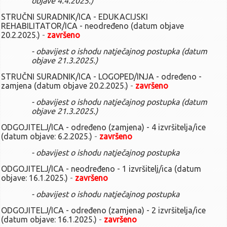
srpanj - rujan
objave 4.4.2025.)
Zaključci sa 41. sjednice UV-a (27.9.2024.)
STRUČNI SURADNIK/ICA - EDUKACIJSKI
REHABILITATOR/ICA - neodređeno (datum objave
Poziv za 41. sjednicu UV-a (27.9.2024.)
20.2.2025.)
-
završeno
Zaključci sa 40. sjednice UV-a (3.9.2024.)
Poziv za 40. sjednicu UV-a (3.9.2024.)
- obavijest o ishodu natječajnog postupka (datum
objave 21.3.2025.)
Zaključci sa 39. sjednice UV-a (23.7.2024.)
Poziv za 39. sjednicu UV-a (23.7.2024.)
STRUČNI SURADNIK/ICA - LOGOPED/INJA - određeno -
zamjena (datum objave 20.2.2025.)
-
završeno
travanj - lipanj
Zaključci sa 38. sjednice UV-a (25.6.2024.)
- obavijest o ishodu natječajnog postupka (datum
objave 21.3.2025.)
Poziv za 38. sjednicu UV-a (25.6.2024.)
Zaključci sa 37. sjednice UV-a (11.6.2024.)
ODGOJITELJ/ICA - određeno (zamjena) - 4 izvršitelja/ice
(datum objave: 6.2.2025.)
-
završeno
Poziv za 37. sjednicu UV-a (11.6.2024.)
Zaključci sa 36. sjednice UV-a (14.5.2024.)
- obavijest o ishodu natječajnog postupka
Poziv za 36. sjednicu UV-a (14.5.2024.)
ODGOJITELJ/ICA - neodređeno - 1 izvršitelj/ica (datum
siječanj - ožujak
objave: 16.1.2025.)
-
završeno
Zaključci sa 35. sjednice UV-a (26.3.2024.)
- obavijest o ishodu natječajnog postupka
Poziv za 35. sjednicu UV-a (26.3.2024.)
ODGOJITELJ/ICA - određeno (zamjena) - 2 izvršitelja/ice
Zaključci sa 34. sjednice UV-a (20.2.2024.)
(datum objave: 16.1.2025.)
-
završeno
Poziv za 34. sjednicu UV-a (20.2.2024.)